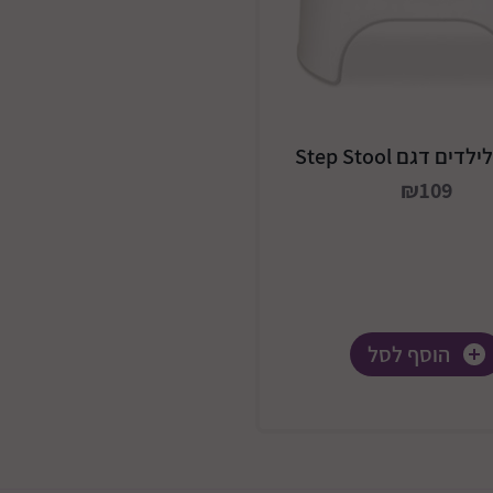
ם דגם Step Stool
₪109
הוסף לסל