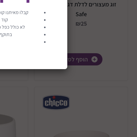
זוג מעצורים לדלת דגם Finger
קבלו מאיתנו קופ
Safe
קוד 
₪25
לא כולל כפל מ
בתוקף ע
הוסף לסל