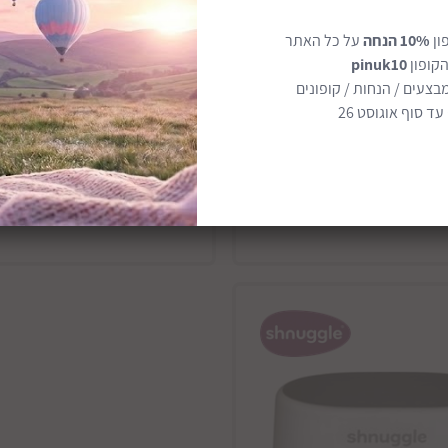
פח לחיתולים דגם Eco-Touch
מגדל למידה דגם Oakland
ון
10% הנחה
על כל האתר
Nappy Bin
משלוח חינם
הקופון
pinuk10
₪199
בצעים / הנחות / קופונים
ד סוף אוגוסט 26
הוסף לסל
הודיעו לי כשחוזר 