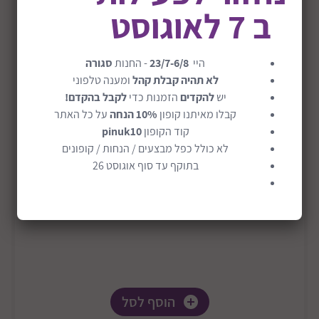
ב 7 לאוגוסט
היי
23/7-6/8
- החנות
סגורה
לא תהיה קבלת קהל
ומענה טלפוני
יש
להקדים
הזמנות כדי
לקבל בהקדם!
קבלו מאיתנו קופון
10% הנחה
על כל האתר
קוד הקופון
pinuk10
משחק קלפים מהנה דגם רביעיות
לא כולל כפל מבצעים / הנחות / קופונים
₪60
בתוקף עד סוף אוגוסט 26
הוסף לסל