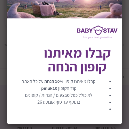
משלוח
משלוח חינם
נמצאו
0
תוצאות
קבלו מאיתנו
קופון הנחה
טען עוד מוצרים
דף הבית
יצרנים
באלי טוי | Bali Toy
קבלו מאיתנו קופון
10% הנחה
על כל האתר
קוד הקופון
pinuk10
לא כולל כפל מבצעים / הנחות / קופונים
בתוקף עד סוף אוגוסט 26
חבילת לידה
קופוני הנחה
מכירה אישית
EXTRA הנחות!
ההפתעות בפנים
תנו בראש