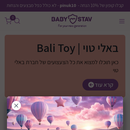
קבלו קופון של 10% הנחה -
pinuk10
- לא כולל כפל מבצעים והנחות
0
באלי טוי | Bali Toy
כאן תוכלו למצוא את כל הצעצועים של חברת באלי
טוי
קרא עוד
בחר
יצרן
מחיר
0 ₪
—
0 ₪