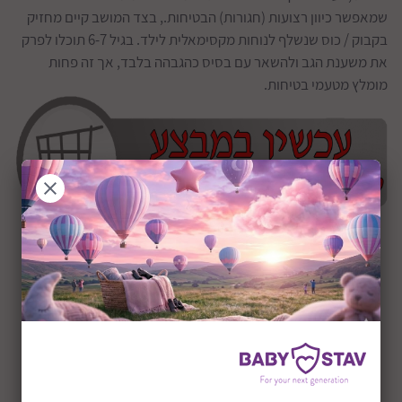
שמאפשר כיוון רצועות (חגורות) הבטיחות., בצד המושב קיים מחזיק
בקבוק / כוס שנשלף לנוחות מקסימאלית לילד. בגיל 6-7 תוכלו לפרק
את משענת הגב ולהשאר עם בסיס כהגבהה בלבד, אך זה פחות
מומלץ מטעמי בטיחות.