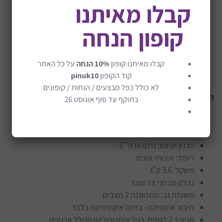
קבלו מאיתנו
קופון הנחה
קבלו מאיתנו קופון
10% הנחה
על כל האתר
קוד הקופון
pinuk10
לא כולל כפל מבצעים / הנחות / קופונים
תכונות
בוסטר גרקו ג'וניור מקסי
:
בתוקף עד סוף אוגוסט 26
מתאים לילד בגיל 3-12 שנים
מתאים לילד במשקל 15-36 ק"ג
תכנון ועיצוב גרקו ארה"C
ריפוד: איכותי ונעים
משקל: 3.6 ק"ג
נבדק מבחני צד ועבר
משענת גב: מתכווננת 2 מצבים
חיבור איזופיקס - בדגם איקס פיקס בלבד
מגיע ב 2 דגמים, רגיל ומטרופוליטן הכולל ארגונית