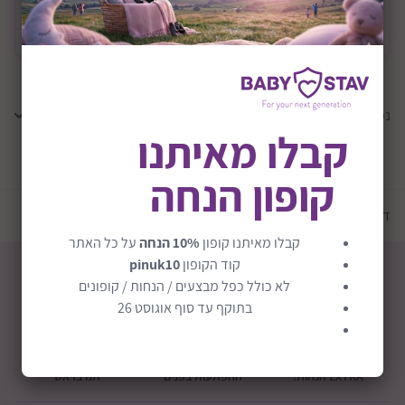
משלוח
משלוח חינם
נמצאו
0
תוצאות
קבלו מאיתנו
קופון הנחה
טען עוד מוצרים
דף הבית
יצרנים
בייבי ליין | Baby Line
קבלו מאיתנו קופון
10% הנחה
על כל האתר
קוד הקופון
pinuk10
לא כולל כפל מבצעים / הנחות / קופונים
בתוקף עד סוף אוגוסט 26
חבילת לידה
קופוני הנחה
מכירה אישית
EXTRA הנחות!
ההפתעות בפנים
תנו בראש