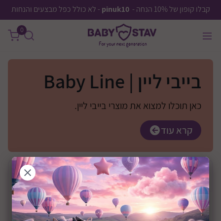
קבלו קופון של 10% הנחה -
pinuk10
- לא כולל כפל מבצעים והנחות
0
בייבי ליין | Baby Line
כאן תוכלו למצוא את מוצרי בייבי ליין.
קרא עוד
בחר
יצרן
מחיר
0 ₪
—
0 ₪