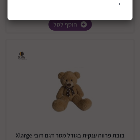
הוסף לסל
בובת פרווה ענקית בגודל מטר דגם דובי Xlarge