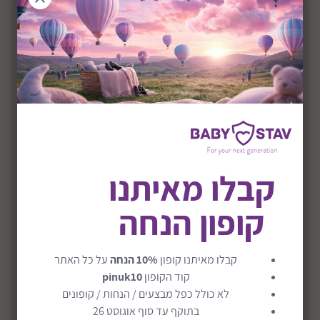
קבלו מאיתנו
קופון הנחה
בובת פרווה ענקית בגודל מטר וחצי דגם דובי ג'אמבו
₪490
קבלו מאיתנו קופון
10% הנחה
על כל האתר
משלוח חינם
קוד הקופון
pinuk10
לא כולל כפל מבצעים / הנחות / קופונים
בתוקף עד סוף אוגוסט 26