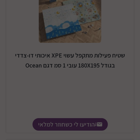
שטיח פעילות מתקפל עשוי XPE איכותי דו-צדדי
בגודל 180X195 עובי 1 סמ דגם Ocean
הודיעו לי כשחוזר למלאי