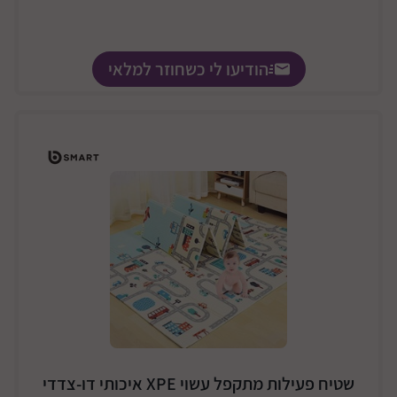
הודיעו לי כשחוזר למלאי
שטיח פעילות מתקפל עשוי XPE איכותי דו-צדדי