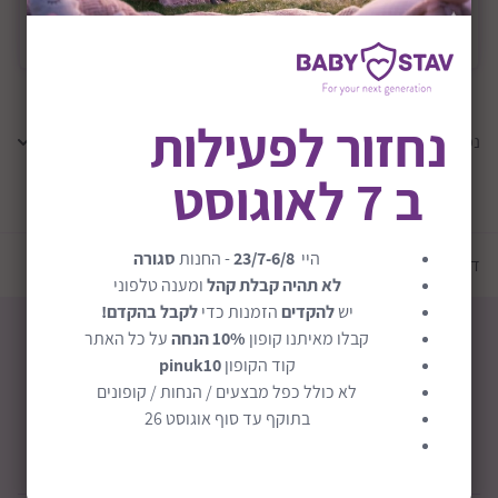
משלוח
משלוח חינם
נחזור לפעילות
נמצאו
0
תוצאות
ב 7 לאוגוסט
טען עוד מוצרים
היי
23/7-6/8
- החנות
סגורה
דף הבית
יצרנים
במבום | BamBoom
לא תהיה קבלת קהל
ומענה טלפוני
יש
להקדים
הזמנות כדי
לקבל בהקדם!
קבלו מאיתנו קופון
10% הנחה
על כל האתר
קוד הקופון
pinuk10
לא כולל כפל מבצעים / הנחות / קופונים
בתוקף עד סוף אוגוסט 26
חבילת לידה
קופוני הנחה
מכירה אישית
EXTRA הנחות!
ההפתעות בפנים
תנו בראש