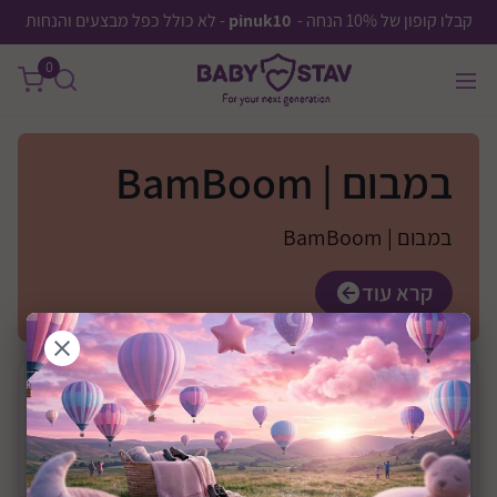
קבלו קופון של 10% הנחה -
pinuk10
- לא כולל כפל מבצעים והנחות
0
במבום | BamBoom
במבום | BamBoom
קרא עוד
בחר
יצרן
מחיר
0 ₪
—
0 ₪