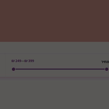
249 ₪
—
399 ₪
מחיר