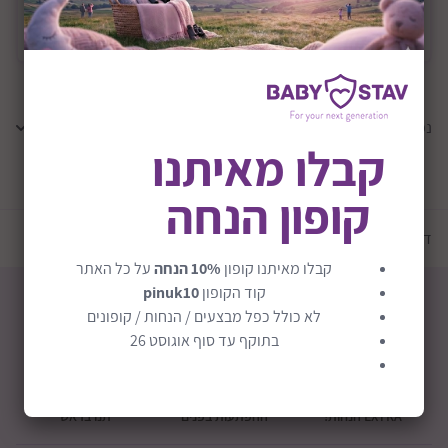
משלוח
משלוח חינם
נמצאו
0
תוצאות
קבלו מאיתנו
קופון הנחה
טען עוד מוצרים
דף הבית
יצרנים
גרו בייבי | Grow Baby
קבלו מאיתנו קופון
10% הנחה
על כל האתר
קוד הקופון
pinuk10
לא כולל כפל מבצעים / הנחות / קופונים
בתוקף עד סוף אוגוסט 26
חבילת לידה
קופוני הנחה
מכירה אישית
EXTRA הנחות!
ההפתעות בפנים
תנו בראש