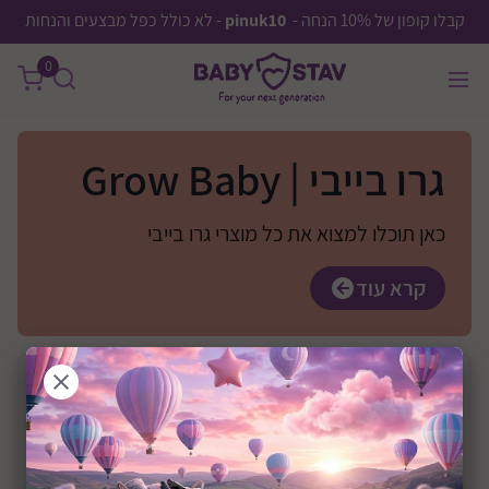
קבלו קופון של 10% הנחה -
pinuk10
- לא כולל כפל מבצעים והנחות
0
גרו בייבי | Grow Baby
כאן תוכלו למצוא את כל מוצרי גרו בייבי
קרא עוד
בחר
יצרן
מחיר
0 ₪
—
0 ₪