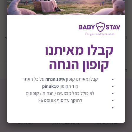
משלוח
משלוח חינם
נמצאו
0
תוצאות
קבלו מאיתנו
קופון הנחה
טען עוד מוצרים
דף הבית
יצרנים
דיפנדר | Defender
קבלו מאיתנו קופון
10% הנחה
על כל האתר
קוד הקופון
pinuk10
לא כולל כפל מבצעים / הנחות / קופונים
בתוקף עד סוף אוגוסט 26
חבילת לידה
קופוני הנחה
מכירה אישית
EXTRA הנחות!
ההפתעות בפנים
תנו בראש