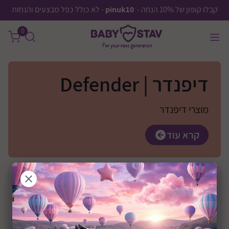
קבלו קופון של 10% הנחה -
pinuk10
- לא כולל כפל מבצעים והנחות
0
דיפנדר | Defender
מוצרי דיפנדר
קרא עוד
בחר
יצרן
מחיר
0 ₪
—
0 ₪