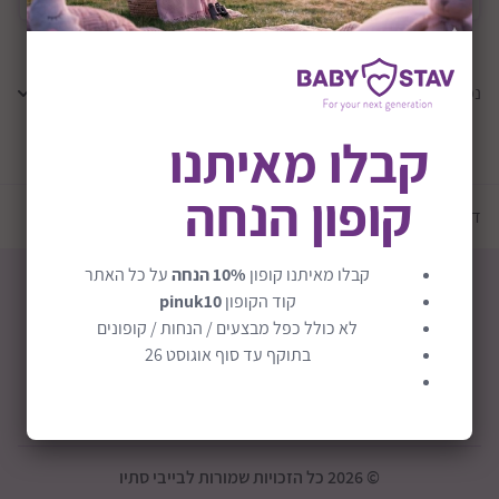
נמצאו
0
תוצאות
קבלו מאיתנו
טען עוד מוצרים
קופון הנחה
דף הבית
יצרנים
הג |Egg
קבלו מאיתנו קופון
10% הנחה
על כל האתר
קוד הקופון
pinuk10
לא כולל כפל מבצעים / הנחות / קופונים
בתוקף עד סוף אוגוסט 26
חבילת לידה
קופוני הנחה
מכירה אישית
EXTRA הנחות!
ההפתעות בפנים
תנו בראש
© 2026 כל הזכויות שמורות לבייבי סתיו