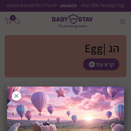
קבלו קופון של 10% הנחה -
pinuk10
- לא כולל כפל מבצעים והנחות
0
הג |Egg
קרא עוד
בחר
יצרן
מחיר
0 ₪
—
0 ₪
משלוח
משלוח חינם