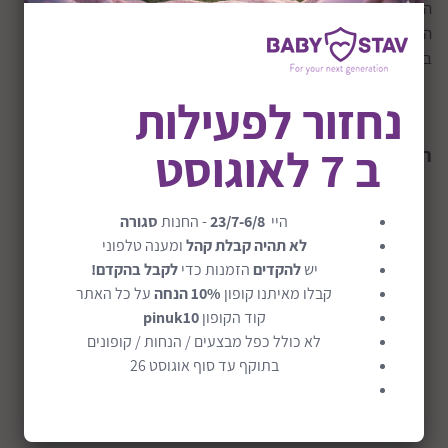
הטיולון ביד אחת בלבד, הטיולון מגיע עם גגון שמש גדול, הגלגלים
הקדמיים מסתובבים סיבוב מלא, כ 360 מעלות וסל רשת גדול
בתחתית, משקל הטיולון כ 8.6 ק"ג. אחד הטיולונים המומלצים שיש.
נחזור לפעילות
ב 7 לאוגוסט
תכונות
טיולון ג'ואי בריסק
:
משקל: 8.6 ק"ג
היי
23/7-6/8
- החנות
סגורה
מידות במצב פתוח 94X50X103
לא תהיה קבלת קהל
ומענה טלפוני
מידות במצב סגור 113X27.9X33
יש
להקדים
הזמנות כדי
לקבל בהקדם!
קיפול: קל נוח ביד אחת, מהפכני
קבלו מאיתנו קופון
10% הנחה
על כל האתר
מצבים: 4 מצבים
קוד הקופון
pinuk10
רצועות קשירה: 5 רצועות, בטיחות מירבית
לא כולל כפל מבצעים / הנחות / קופונים
מגן שמש: יש
בתוקף עד סוף אוגוסט 26
גלגלים: 2 זוגות גלגלים אחוריים ועוד 2 גלגלים קדמיים
המסתובבים ב 360 מעלות, גלגלי פלסטיק.
נקודות עגינה: 5 נקודות קשירה (עגינה)