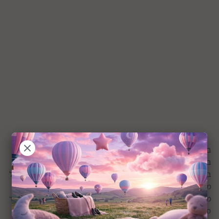
בשנת 2013, טרי טרי מאנגליה הגיע אלינו לארץ
טיולון
של ג'ואי
בריסק, אשר זכה בפרס היוקרתי של רד דוט לשנת 2013 כטיולון היפה
ביותר בעולם, הטיולון ג'ואי בריסק מגיע עם עיצוב נקי ומיוחד, כל גלגל
מגיע עם בולם זעזועים משלו, 5 מצבי שכיבה/ישיבה, מגיע עד 180
מעלות ומתאים לתינוק מגיל לידה (0) ועד ל 15 ק"ג, לטיולון ניתן לחבר
סלקלים שונים וקיפול מהפכני וקל במיוחד אשר מאשר לקפל את