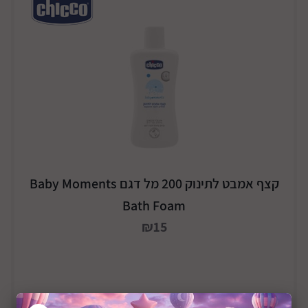
קצף אמבט לתינוק 200 מל דגם Baby Moments
Bath Foam
₪15