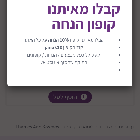
קבלו מאיתנו
קופון הנחה
ערכת יצירת שלט ניאון דגם NeON Light Writer
₪80
קבלו מאיתנו קופון
10% הנחה
על כל האתר
קוד הקופון
pinuk10
לא כולל כפל מבצעים / הנחות / קופונים
בתוקף עד סוף אוגוסט 26
הוסף לסל
דף הבית
יצרנים
טמואוס וקוסמוס | Thames And Kosmos