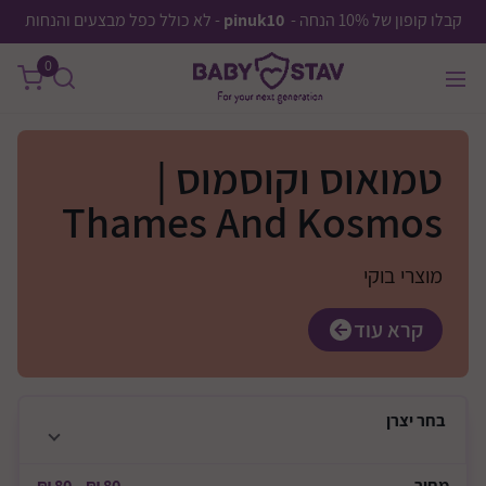
קבלו קופון של 10% הנחה -
pinuk10
- לא כולל כפל מבצעים והנחות
0
טמואוס וקוסמוס |
Thames And Kosmos
מוצרי בוקי
קרא עוד
בחר
יצרן
מחיר
80 ₪
—
80 ₪