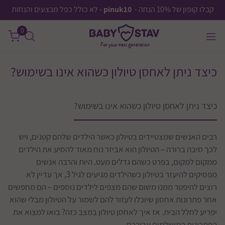
קבלו קופון של 10% הנחה -
pinuk10
- לא כולל כפל מבצעים והנחות
0
כיצד ניתן לאחסן טיולון כשהוא אינו בשימוש?
כיצד ניתן לאחסן טיולון כשהוא אינו בשימוש?
רבים האנשים שמצטיידים בטיולון כאשר הילדים שלהם קטנים, ויש
לכך סיבה ברורה – הטיולון הוא אביזר נוח מאוד להסיע את הילדים
ממקום למקום, בפרט כשהם גדלים מעט. היות והרבה אנשים
מפסיקים להיעזר בטיולון כשהילדים מגיעים לגיל 3, אך עדיין לא
רוצים להיפטר ממנו משום שהם מצפים לילדים נוספים – הם מחפשים
אחר פתרונות אחסון שיוכלו לעזור להם לשמור על הטיולון מבלי שהוא
יפריע לחלל הבית. אז איך לאחסן טיולון במצב כזה? בואו למצוא את
הפתרונות המושלמים עבורכם.