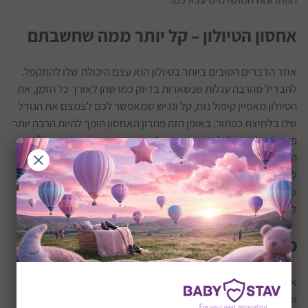
אחסון הטיולון – קל יותר ממה שחשבתם
אחד הדברים הטובים ביותר בטיולון הוא עצם היכולת שלו להתקפל.
להבדיל מהרבה עגלות שנשארות בדיוק כמו שהן לאורך כל הזמן, את
הטיולון מאפיין קיפול נוח, קל ונגיש שמאפשר לכם לצמצם את הגודל
שלו בלחיצת כפתור. באופן הזה פתרון האחסון הופך להיות הרבה יותר
פשוט, כך שתוכלו להניח את הטיולון בפינת חדר העבודה, הממ"ד,
המחסן או אפילו מתחת למיטה.
לעיתים ניתן גם להיעזר בחדרים שאין בהם שימוש שנמצאים בבית
של ההורים או החמים שלכם, שישמחו תמיד לעזור בכל מה שנוגע
לנכדים שלהם.
פתרונות אחסון לטיולון שלא בבית שלכם
אופציה נוספת שתאפשר לכם לאחסן טיולון היא באמצעות הלוואה
שלו לחברים או לבני המשפחה שלכם. הרבה מאוד אנשים מחפשים