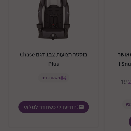
בטיחותי I-size מאושר
בוסטר רצועות 2ב1 דגם Chase
Plus
משלוח חינם
2
עד
צע
הודיעו לי כשחוזר למלאי