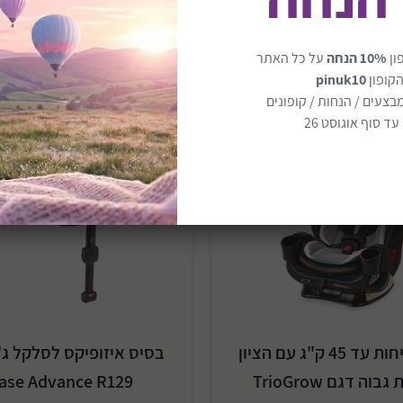
ון
10% הנחה
על כל האתר
הקופון
pinuk10
בצעים / הנחות / קופונים
וכה פרסים
ד סוף אוגוסט 26
כסא בטיחות עד 45 ק"ג עם הציון
בסיס איזופיקס לסלקל ג'
בטיחות גבוה דגם TrioGrow
Base Advance R129