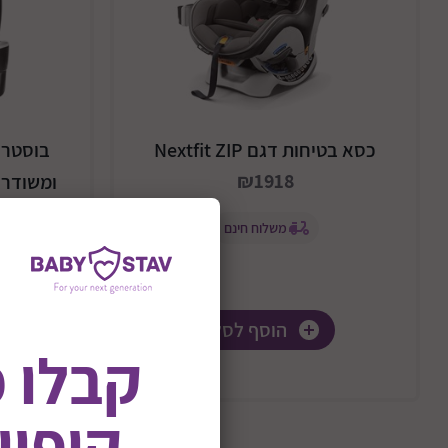
כסא בטיחות דגם Nextfit ZIP
בוסטר 
₪1918
ומשודרגת דגם 
משלוח חינם
הוסף לסל
קבלו 
קופון