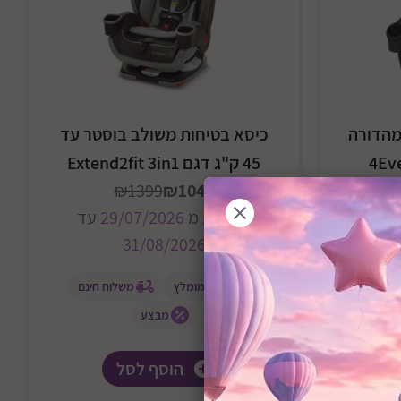
עד 54 ק"ג מהדורה
כיסא בטיחות משולב בוסטר עד
 ביותר דגם 4Ever
45 ק"ג דגם Extend2fit 3in1
₪1399
₪1049
המבצע מ
29/07/2026
עד
31/08/2026
2
עד
מוצר מומלץ
משלוח חינם
 חינם
מבצע
הוסף לסל