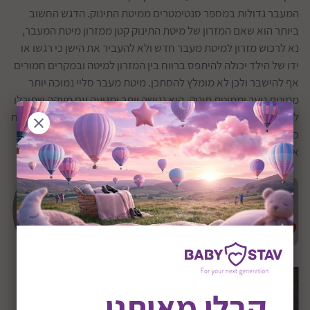
המעבר גדולות במספר סנטימטרים ממיטת התינוק. הדגש החשוב
ביותר הוא שאם המזרון של מיטת התינוק קטן ממזרון מיטת המעבר,
נא לרכוש מזרון למיטת מעבר חדש ולא להעביר את הישן כי רגשו או
ידו של הילד יכולה להיתפס ברווח בין המזרון למיטה ובמקרים חמורים
אף להישבר ולכן לא מומלץ להסתכן. מיטת מעבר סליי נמוכה יותר
ממיטת נוער וממיטת תינוק, היא נגישה יותר ומגיעה עם מעקה שתוכלו
להעניק לילדכם תחושן ביטחון ומניעה מפני נפילה, המעבר מותיר רווח
כך שהילד כשמתעורר יוכל לרדת ממנה ללא חשש של פגיעה ולעבור
אליכם למיטה. מחיר המיטה הוגן והיא תוצרת חברת אינפנטי.
קבלו מאיתנו