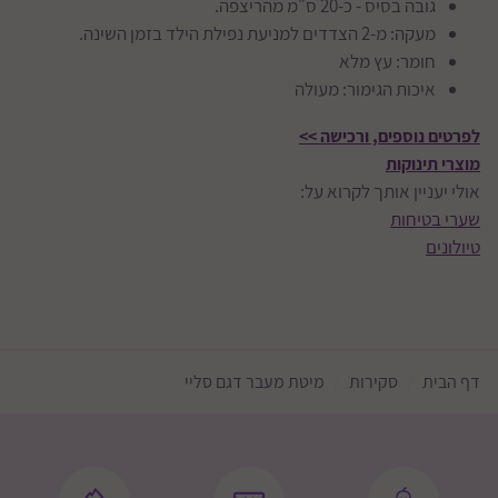
גובה בסיס - כ-20 ס"מ מהריצפה.
מעקה: מ-2 הצדדים למניעת נפילת הילד בזמן השינה.
חומר: עץ מלא
איכות הגימור: מעולה
לפרטים נוספים, ורכישה >>
מוצרי תינוקות
אולי יעניין אותך לקרוא על:
שערי בטיחות
טיולונים
דף הבית
סקירות
מיטת מעבר דגם סליי