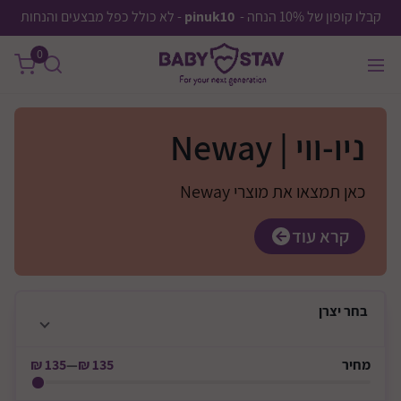
קבלו קופון של 10% הנחה -
pinuk10
- לא כולל כפל מבצעים והנחות
0
ניו-ווי | Neway
כאן תמצאו את מוצרי Neway
קרא עוד
בחר
יצרן
מחיר
135 ₪
—
135 ₪