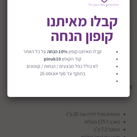
קבלו מאיתנו
קופון הנחה
קבלו מאיתנו קופון
10% הנחה
על כל האתר
קוד הקופון
pinuk10
לא כולל כפל מבצעים / הנחות / קופונים
בתוקף עד סוף אוגוסט 26
תכונות
מקלארן Techno XLR
:
מתאים מגיל לידה ועד 20 ק"ג
נשכב ל 175 מעלות
משקל 7.5 ק"ג
מגיע עם כיסוי רגליים