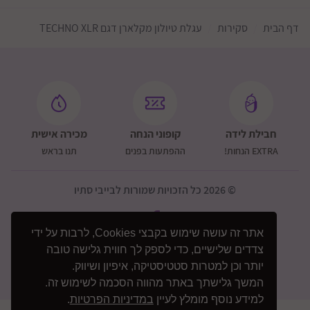
דף הבית
סקירות
עגלת טיולון מקלארן דגם TECHNO XLR
חבילת לידה
קופוני הנחה
מכירה אישית
EXTRA הנחות!
ההפתעות בפנים
תנו בראש
© 2026 כל הזכויות שמורות לבייבי סתיו
אתר זה עושה שימוש בקבצי Cookies, לרבות על ידי
צדדים שלישיים, כדי לספק לך חווית גלישה טובה
יותר וכן למטרות סטטיסטיקה, איפיון ושיווק.
המשך גלישתך באתר מהווה הסכמה לשימוש זה.
למידע נוסף מומלץ לעיין
במדיניות הפרטיות
.