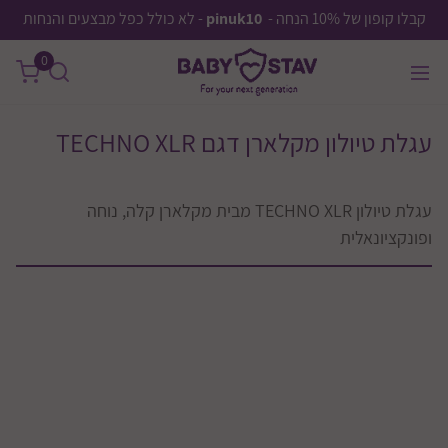
קבלו קופון של 10% הנחה -
pinuk10
- לא כולל כפל מבצעים והנחות
0
עגלת טיולון מקלארן דגם TECHNO XLR
עגלת טיולון TECHNO XLR מבית מקלארן קלה, נוחה
ופונקציונאלית