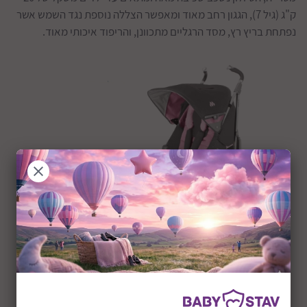
ק"ג (גיל 7), הגגון רחב מאוד ומאפשר הצללה נוספת נגד השמש אשר
נפתחת בריץ רץ, מסד הרגליים מתכוונן, והריפוד איכותי מאוד.