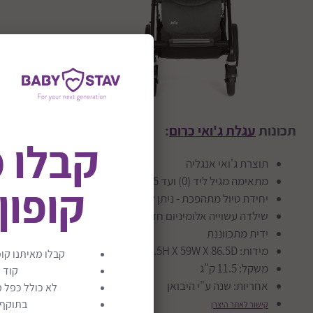
תכונות
עגלת ג'ואי כרום
:
קבלו 
תוצרת ג'ואי אנגליה
מתאימה מגיל ליד (0) ועד 15 ק"ג (בערך גיל 3)
קופון
יחידת טיול מתהפכת - ניתן להושיב עם הילד עם או נגד כיוון ההלי
שילדה עשוייה אלומיניום חזק
ידית מתכווננת
מידות: 106.5H X 59W X 86.5D ס"מ
קבלו מאיתנו קופ
משקל: 11.5 ק"ג
קוד 
אחריות: שנה ע"י היבואן
לא כולל כפל מ
בתוקף ע
קישור לאתר היצרן