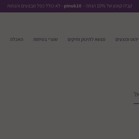
קבלו קופון של 10% הנחה -
pinuk10
- לא כולל כפל מבצעים והנחות
יהוט ומצעים
מנשא לתינוק ותיקים
שערי בטיחות
האכלה
ל