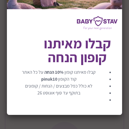
תיאור המוצר
קורקינט 2ב1 דגם Xplore
חדש!! אפולו אקספלור
קבלו מאיתנו
מוצר שהוא 2 ב-1 גם בימבה וגם קורקינט
החלפת מצבים בקלות!
קופון הנחה
מתאים לגליאי שנה ואילך
כסא ארגונומי לנוחות מיטבית
קבלו מאיתנו קופון
10% הנחה
על כל האתר
קרא עוד
ידייות גומי לאחיזה מיטבית
קוד הקופון
pinuk10
לא כולל כפל מבצעים / הנחות / קופונים
משקל מקסימלי בבימבה - 20 ק"ג
בתוקף עד סוף אוגוסט 26
מידע כללי
משקל מקסימלי בקורקינט - 50 ק"ג