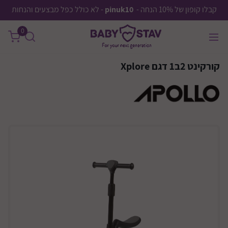
קבלו קופון של 10% הנחה -
pinuk10
- לא כולל כפל מבצעים והנחות
0
קורקינט 2ב1 דגם Xplore