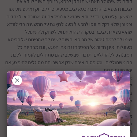
קודם כל שימו לב האם יש תו תקן לכסא, בנוסף חשוב לוודא את
יציבות הכסא בדקו אם הכסא יציב מספיק כדי לבדוק זאת פשוט נסו
להישען עליו מעט כדי לוודא שהוא לא נופל אם זה אחורה או לצדדים
וכמובן שלא בקלות ונסו להפעיל מעט לחץ גם על המשענת כדי לוודא
שהיא נשארת יציבה במקרה שהוא יתחיל לשחק ולהשתולל
שימו לב לרמת גימור של הכיסא חשוב לשים לב שהפינות של הכיסא
מעוגלות ואינן חדות אל תפספסו גם את המגש, וגם מבחינת כל
המבנה כולל הרגליים. תזכרו שבשלב שהם מתחילים לעמוד וללכת
הם משתוללים , ומטפסים איפה שרק אפשר והם מסוגלים להיפצע אם
יהיו פינות חדות.
אל תשכחו כי בשלב מסוים התינוקות לומדים לעמוד ומנסים
להתרומם ואפילו משתוללים קצת על הכיסא חשוב שיהיו רצועות גם
בחזה ומומלץ 5 נקודות אחיזה כדי לקשור אותם בצורה בטוה כדי
שלא יוכלו לקום וליפול חלילה.
איך בוחרים לול?
חשוב מעל הכל לוודא כי ללול יש תו תקן ישראלי, יש הרבה לולים
בארץ שנמכרים ללא תו תקן והם אינם בטיחותים עבור התינוק שלכם