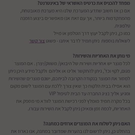
מפחד להכניס את כרטיס האשראי של באינטרנט?
אם כן אז חשוב שתדע המערכת שלנו היא מערכת מאובטחת,
מהמתקדמות ביותר, אך עם זאת אנו מאפשרים ביצוע הזמנה
טלפונית.
כמו כן, ניתן לקבל יעוץ דרך הטלפון או מייל
לשאלות נוספות ניתן תמיד לדבר איתנו - פשוט
צור קשר
מי נותן את האחריות והשירות?
לכל מוצר יש אחריות ושירות של היבואן/ משווק/יצרן . אם המוצר
פגום, לקוי וכד', ניתן להתקשר אלינו או אליהם ולקבל מידע היכן ניתן
למסור את המוצר בנקודה הקרובה לביתכם, ישנם מוצרים שהשירות
הוא אפילו בבית הלקוח כך שאין צורך ללכת עם המוצר לשום מקום
ומגיע אליך נציג החברה עד הבית לטיפול VIP
בכל מקרה תמיד מומלץ לפני רכישת המוצר לוודא מי מספק את
האחריות, לכמה זמן ומאיכן ניתן לקבל את השירות עבורו.
האם ניתן לשלוח את המוצרים ארוזים כמתנה?
בהחלט כן, ניתן לרשום לנו בהערות שמדובר במתנה, אנו נארוז את