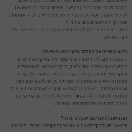
למקום בצורה אופטימלית ונוחה במיוחד אנו מדגישים כי חיבור
הסלקל לרכב יהיה נגד כיוון הנסיעה. הסלקל מאוד נוח בהשוואה
לכיסא. ההבדל העיקרי בינהם הוא שהכסא מתאים לפרק זמן ממושך
יותר וכך חוסכים בהוצאות עתידיות.
חשוב מאוד לבחור סלקל/כסא בטיחות עם תו תקן ורצוי מאוד של
חברה מוכרת.
מדוע קושרים את הסלקל הפוך מכיוון הנסיעה?
קודם כל חשוב להגיד שזה חובה לקשור את הסלקל הפוך מכיון
הנסיעה וזאת מסיבה אחת בלבד, למקרה של תאונה חס וחילה.
במקרה של תאונה הגוף נזרק קדימה ושרירי הצוואר שלו, עורפו
וחגורת הגתפיים אינם חזקים והמפרקת עלולה לישבר מהתאונה
ועוצמת הזריקה. כאשר התינוק נמצא הפוף מכיון הנסיעה הוא ייזרק
(חס וחלילה) על החלק האחורי של הסלקל כלומר גב הסלקל ובך
נמנעת הטלת ראושו לפנים וחייו נשמרים.
מה חשוב לדעת לפני שקונים עגלה?
וודואו כי העגלה קיבלה את אישור מכון התקנים הישראלי, האירופאי