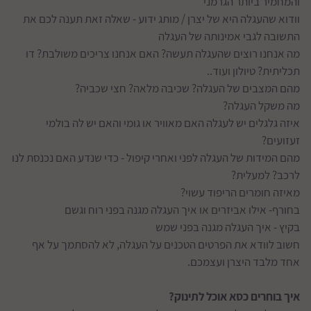
והמחמיר ביותר הגרמני
וודוא שהעגלה היא של יצרן / מותג ידוע - שאלה זאת תענה לכם את
התשובה לגבי אמינותה של העגלה
מה אנחנו רוצים שהעגלה תעשה? האם אנחנו צריכים משולבת? דו
תכליתית? טיולון ועוד..
מהם המצבים של העגלה? שכיבה מלאה? חצי שכביה?
מה משקל העגלה?
איזה גלגלים יש לעגלה האם מאוויר או גומי והאם יש לה בולמי
זעזועים?
מהם המידות של העגלה לפני ואחרי קיפול - כדי שנדע האם נכנסת לנו
לרכב? למעלית?
מאיזה חומרים הריפוד עשוי?
בחורף- אילו אביזרים או איך העגלה מגנה בפני רוח וגשם
בקיץ - איך העגלה מגנה בפני שמש
חשוב לוודא את הפרטים הטכנים על העגלה, לא להסתמך על אף
אחד מלבד היצרן ועצמכם.
איך בוחרים כסא אוכל לתינוק?