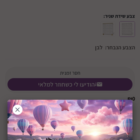
צבע שידת שניר:
הצבע הנבחר:
לבן
חסר זמנית
הודיעו לי כשחוזר למלאי
₪
0
+0M
שיתוף: