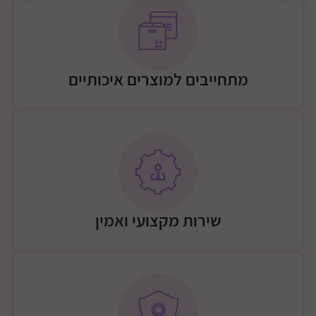
משלוח
משלוח – יתבצע ע"י מוביל מטעם החברה (רהיטי שניר),
העלות כוללת הובלה לבית הלקוח והרכבה לפי המחירון
מתחייבים למוצרים איכותיים
הבא:
שידה – 300 ש"ח / שידה שילוב ארון 350 / מיטה 250 ש"ח /
שידה + מיטה 400 ש"ח / שידה + 2 מיטת 450 ש"ח / ארון 2
או 3 דלתות 450 ש"ח / ארון 2/3 דלתות + שידה + מיטה
700 ש"ח
גבולות האספקה:
גבולות דרומיים - באר שבע, וסביבתה עד מרחק של 15 ק"מ
דרום מזרחית לעיר. ישבי הבשור, עד רעים ואורים
שירות מקצועי ואמין
תוספת 200 שקלים: כביש 25 עד דימונה, כביש 40 עד חוות
משאש, כביש 31 עד כסיפה. ישובי הבשור עד גוש מבטחים +
צאלים
גבולות מזרחיים דרומית לירושלים- כביש 60 גוש עציון
וצפונית לו, ללא ישובים מרוחקים מהכביש