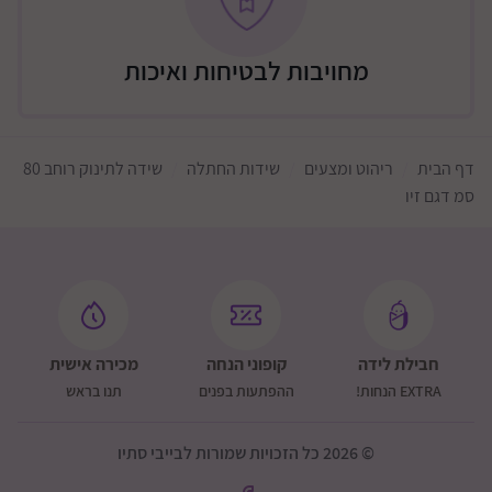
מזרחית לירושלים- עד מעלה אדומים
צפונית לירושלים- עד כביש 443
מחויבות לבטיחות ואיכות
תוספת 200 שקלים: ישובים מרוחקים יותר (מצריך אישור
ותאום טלפוני)
שומרון - מערבית לכביש 465, כביש 5 מערבית לאריאל,
דף הבית
ריהוט ומצעים
שידות החתלה
שידה לתינוק רוחב 80
כביש 55 מערבית לקרני שומרון
סמ דגם זיו
תוספת 200 שקלים: כביש 60 + איזור כביש 5 בין עלי ליצהר
צפון דרומית לכביש 85
תוספת 200 שקלים גליל עליון ורמת הגולן (מצריך אישור
ותאום טלפוני)
דמי המשלוח ישולמו ישירות למוביל
חבילת לידה
קופוני הנחה
מכירה אישית
EXTRA הנחות!
ההפתעות בפנים
תנו בראש
© 2026 כל הזכויות שמורות לבייבי סתיו