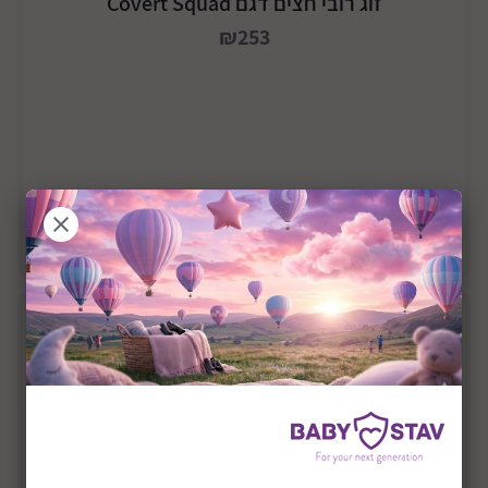
זוג רובי חצים דגם Covert Squad
₪253
הוסף לסל