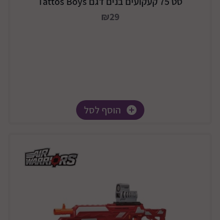
סט 75 קעקועים בנים דגם Tattos Boys
₪29
הוסף לסל