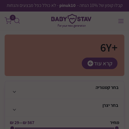
קבלו קופון של 10% הנחה -
pinuk10
- לא כולל כפל מבצעים והנחות
0
+6Y
קרא עוד
בחר
קטגוריה
בחר
יצרן
מחיר
567 ₪
—
29 ₪