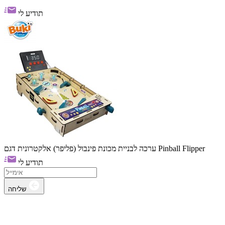
תודיע לי
ערכה לבניית מכונת פינבול (פליפר) אלקטרונית דגם Pinball Flipper
תודיע לי
שליחה