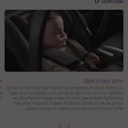
מאמרים
סלקל מומלץ 2026
טי
על בטיחות אנחנו לא מתפשרים, אבל מהצד השני איך נדע מהו הסלקל
המומלץ? יש כל כך הרבה חברות וכל כך הרבה מותגים וכל אחד אומר
מא
מהו הסלקל המומלץ שלו, קודם כל אסביר ואאחל לכם שלעולם לא
הט
תבדקו את איכות הסלקל ולעולם לא תצטרכו להתמודד איתה אבל
סלקל מטרתו להכין אותנו לרגעי משבר, לרגעים של תאונה...