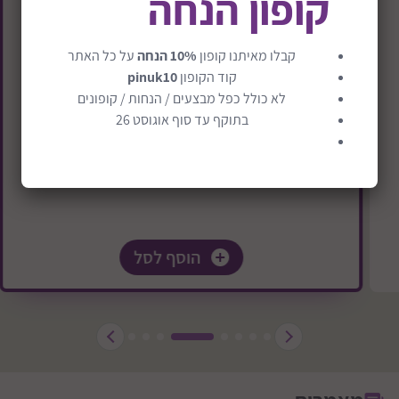
קופון הנחה
טיולון עד 22 ק"ג במהדורה חדשה דגם Clic2
₪1289
₪1289
קבלו מאיתנו קופון
10% הנחה
על כל האתר
קוד הקופון
pinuk10
משלוח חינם
לא כולל כפל מבצעים / הנחות / קופונים
בתוקף עד סוף אוגוסט 26
הוסף לסל