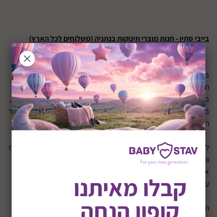
בייבי סתיו - חנות מוצרי תינוקות בנתניה (משלוחים לכל הארץ)
בייבי סתיו, או בשמה המקורי סתיו לתינוק, נוסדה בשנת 1979, אז
הייתה חנות למכירת מוצרי תינוקות בנתניה, במדרחוב קראוזה.
בייבי סתיו שמה לעצמה מטרה: למכור
מוצרי תינוקות
איכותיים ביותר,
בטיחותיים ביותר, מהמותגים המובילים בעולם, תוך שמירה על המחיר
הנמוך ואטרקטיבי ביותר עבורכם.
למעלה מ-30 שנה פועלת בייבי סתיו במקצועיות, איכות, שירות ללקוח
ומענה מיידי. כתוצאה מכך, ייתכן שהיום אתם, ההורים הרוכשים
אצלנו מוצרים עבור התינוק שלכם, לאחר שבעצם גדלתם בעצמכם
קבלו מאיתנו
עם מיטב מוצרינו.
קופון הנחה
תודות לעידן האינטרנט החליט מקים החנות, מנחם גולוב, לשתף