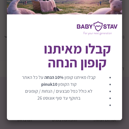
משלוח
משלוח חינם
נמצאו
0
תוצאות
קבלו מאיתנו
קופון הנחה
טען עוד מוצרים
דף הבית
יצרנים
אליסיום | Elysium
קבלו מאיתנו קופון
10% הנחה
על כל האתר
קוד הקופון
pinuk10
לא כולל כפל מבצעים / הנחות / קופונים
בתוקף עד סוף אוגוסט 26
חבילת לידה
קופוני הנחה
מכירה אישית
EXTRA הנחות!
ההפתעות בפנים
תנו בראש