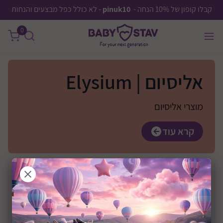
קבלו קופון של 10% הנחה -
pinuk10
- לא כולל כפל מבצעים והנחות
0
אליסיום | Elysium
מוצרי אליסיום
קרא עוד
בחר
יצרן
מחיר
0 ₪
—
0 ₪