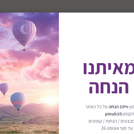
הוסף לחבילת לידה
מאיתנו
 הנחה
ון
10% הנחה
על כל האתר
הקופון
pinuk10
בצעים / הנחות / קופונים
Baby Bath With Plug & Foa
מבית Shnuggle בריטניה.
ד סוף אוגוסט 26