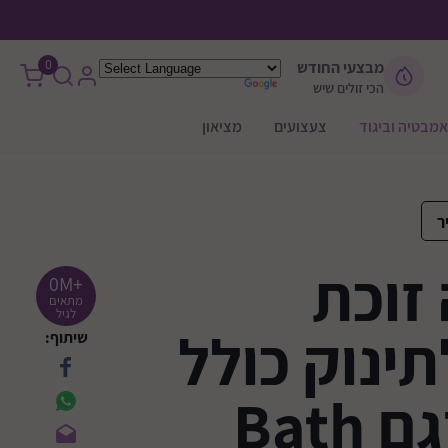
0
מבצעי החודש
הכי זולים שיש
אמבטיה וביגוד
צעצועים
מציאון
ר
זוכת
+0M
מתאים
לגיל
ינוק כולל
שיתוף:
מעמד דגם Bath