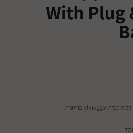
With Plug
B
Shnuggl בריטניה.
מקבלים
מד.