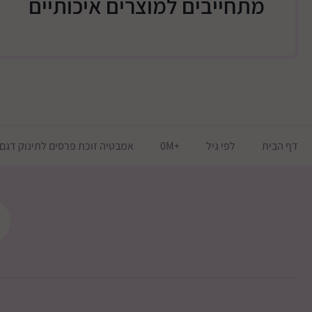
מתחייבים למוצרים איכותיים
דף הבית
לפי גיל
+0M
אמבטיה זוכת פרסים לתינוק דגם Bath With Plug & Foam Backrest כולל מעמ