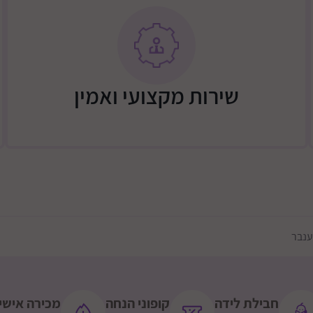
ארון עם מדפים פתוחים ואחסון
בחזית תא סגור ברוחב 80 ס”מ ותא פתוח 37 ס”מ + 2 מגירות + 5 תאים
בצד ארון מדפים עם דלת אחת ברו
שירות מקצועי ואמין
ספרייה פתוחה בחזית : רוחב 34 ס”מ , עומק 25 ס”מ, גובה 32.5 ס”מ , גובה
הארון עשוי MDF מלא ואיכותי
 מים
חבילת לידה
קופוני הנחה
מכירה אישי