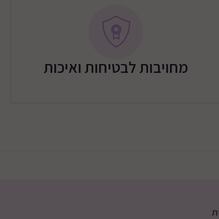
 צידי
חב 30 ס”מ
מחויבות לבטיחות ואיכות
ת