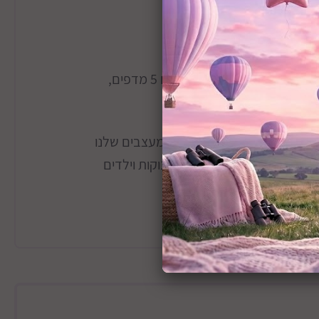
הארון מעוצב עם 3 שטחי אחסון: ארון סגור, ספריה פתוחה עם 5 מדפים,
ייב מחשבה ולכן המשימה של המעצבים שלנו
יים שמתאים במיוחד לחדר תינוקות וילדים
הארון מגיע עם 3 תאי אחסון : ארון סגור ברוחב 80 ס”מ, תאים פתוחים רוחב
טות יתרון בולט.הארון מתאים לסגנונות עיצוב
. סידור הארון הפנימי גמיש וניתן להתאים אותו
 וההורים.