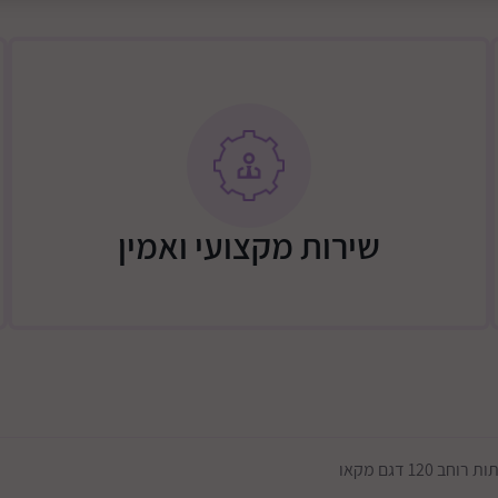
ניר), העלות כוללת
מיטה 650 ש"ח
גבולות דרומיים - באר שבע, וסביבתה עד מרחק של 15 ק"מ דרום מזרחית
עד כסיפה. ישובי הבשור עד 
שירות מקצועי ואמין
 דרומית לירושלים- כביש 60 גוש עציון וצפונית לו, ללא
מזרחית לירושלים- עד מעלה 
תוספת 100 שקלים: ישובים מרוחקים יותר (מצריך אישור ותאום טלפוני)
שומרון - מערבית לכביש 465, כביש 5 מערבית לאריאל, כביש 55 מערבית
תוספת 100 שקלים: כביש 60 + איזור כביש 5 בין עלי ליצהר