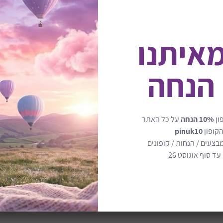
מאיתנו
 הנחה
מסילות טריקה שקטה נסתרות
ון
10% הנחה
על כל האתר
ידיות אינטגרליות
הקופון
pinuk10
בצעים / הנחות / קופונים
במה מעוצבת עשויה עץ מלא
ד סוף אוגוסט 26
מידה כללית: רוחב: 120 | עומק: 60 | גובה: 212 ס"מ