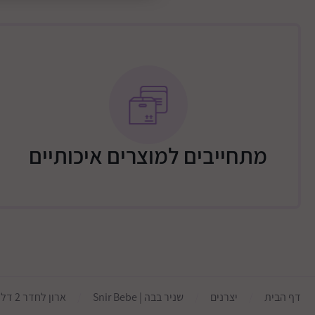
משלוח – יתבצע ע"י מוביל מטעם החברה (רהיטי ש
הובלה לבית הלקוח והרכבה לפי המחירון הבא:
גבולות האספקה:
לעיר. ישבי הבשור, עד רעים ואורים
מתחייבים למוצרים איכותיים
גבולות מזרחיים
ישובים מרוחקים מהכביש
צפונית לירושלים- עד כביש 443
לקרני שומרון
דף הבית
יצרנים
שניר בבה | Snir Bebe
ארון לחדר 2 דלתות רוחב 120 דגם מקאו