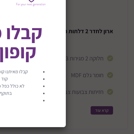
תיאור המוצר
קבלו 
ארון לחדר 2 דלתות רוחב 120 דגם מקאו
קופון
חלוקה 2 מגירות 3 דלתות, תלייה בצד ימין
קבלו מאיתנו קופ
חומר גלם MDF
קוד 
לא כולל כפל מ
חזיתות צבועות צבע תנור
בתוקף ע
עומק מגירות 50 ס"מ
קרא עוד
משלוח