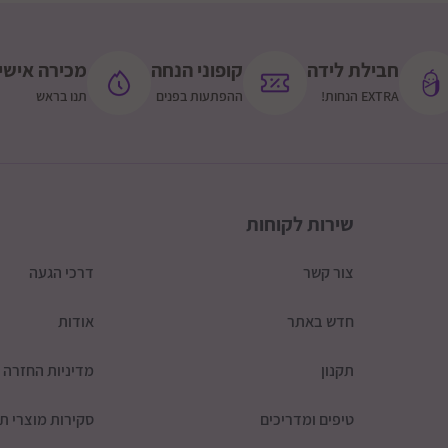
תוספת 100 שקלים גליל עליון ורמת הגולן (מצריך אישור ותאום טלפוני)
חבילת לידה
קופוני הנחה
מכירה אישי
EXTRA הנחות!
ההפתעות בפנים
תנו בראש
שירות לקוחות
צור קשר
דרכי הגעה
חדש באתר
אודות
תקנון
מדיניות החזרה
טיפים ומדריכים
סקירות מוצרי תי