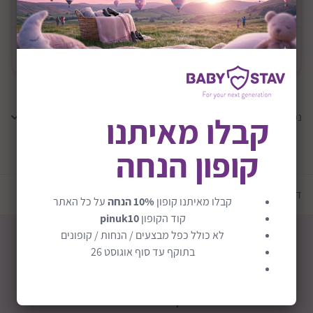
משלוח
משלוח חינם
נמצאו
0
תוצאות
קבלו מאיתנו
קופון הנחה
טען עוד מוצרים
דף הבית
יצרנים
באדי פון | BuddyPhones
קבלו מאיתנו קופון
10% הנחה
על כל האתר
קוד הקופון
pinuk10
לא כולל כפל מבצעים / הנחות / קופונים
בתוקף עד סוף אוגוסט 26
חבילת לידה
קופוני הנחה
מכירה אישית