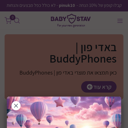
קבלו קופון של 10% הנחה -
pinuk10
- לא כולל כפל מבצעים והנחות
0
באדי פון |
BuddyPhones
כאן תמצאו את מוצרי באדי פון | BuddyPhones
קרא עוד
בחר
יצרן
מחיר
0 ₪
—
0 ₪