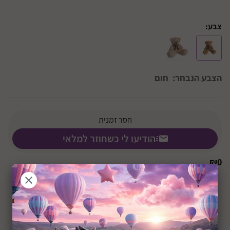
צבע:
הצבע הנבחר:
חום
חסר זמנית
הודיעו לי כשחוזר למלאי
₪
0
+0M
שיתוף: