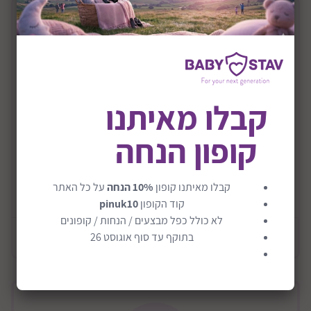
תיאור המוצר
בובת פרווה גדולה בגודל 70 סמ דגם דובי Large
דובי ענק Xlarge
קבלו מאיתנו
גובה 70 ס"מ
דובי ענק שהילדים יכולים לחבק, וגם יתאהבו בדמות הזאת,
קופון הנחה
מתאים לכל אירוע, יום הולדת, יום האהבה ואפילו סתם
כמתנה לחברה.
קבלו מאיתנו קופון
10% הנחה
על כל האתר
הדובי הזה הוא מתנה מרשימה, איכותית ומפנקת
קרא עוד
קוד הקופון
pinuk10
לא כולל כפל מבצעים / הנחות / קופונים
מידע כללי
בתוקף עד סוף אוגוסט 26