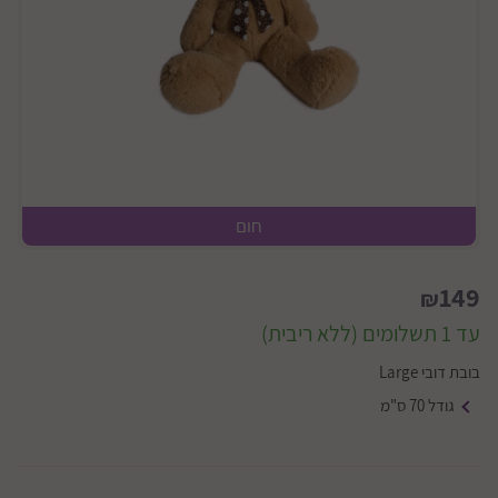
חום
149
₪
עד 1 תשלומים (ללא ריבית)
בובת דובי Large
גודל 70 ס"מ