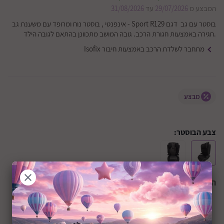
המבצע מ
29/07/2026
עד
31/08/2026
בוסטר עם גב דגם Sport R129 - אינפנטי , בוסטר נוח ומרופד עם משענת גב
.חגירה באמצעות חגורת הרכב. גובה המושב מתכוונן בהתאם לגובה הילד
מתחבר לשלדת הרכב באמצעות חיבור Isofix
מבצע
צבע הבוסטר:
הצבע הנבחר:
שחור
+36M
שיתוף: