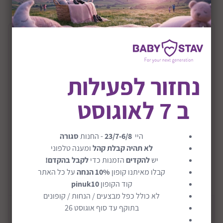
תיאור המוצר
בוסטר ישיבה איזופיקס כולל משענת לרכב
נחזור לפעילות
בתקינה חדשה דגם Sport R129 Fix
ב 7 לאוגוסט
בוסטר עם גב דגם ספורט - במבינו קינג
הבוסטר מתחבר לרכב באמצעות חיבור Isofix
מתאים לתינוקות בגבהים 100-150 ס"מ
היי
23/7-6/8
- החנות
סגורה
לא תהיה קבלת קהל
ומענה טלפוני
הבוסטר מרופד מעניק הגנה מפני פגיעות צד.
יש
להקדים
הזמנות כדי
לקבל בהקדם!
חגירה מתבצעת ע" י רצועות הרכב.
קבלו מאיתנו קופון
10% הנחה
על כל האתר
קרא עוד
משענת הגב ניתנת להסרה בקלות
קוד הקופון
pinuk10
לא כולל כפל מבצעים / הנחות / קופונים
ניתן להשתמש בבוסטר גם ללא משענת גב.
בתוקף עד סוף אוגוסט 26
מידע כללי
משענת ראש ניתנת להתאמה ע"פ גובה הילד.