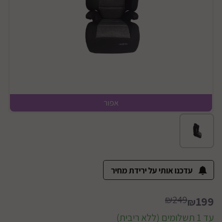
אפור
מבט צד
עדכנו אותי על ירידת מחיר
₪249
199
₪
עד 1 תשלומים (ללא ריבית)