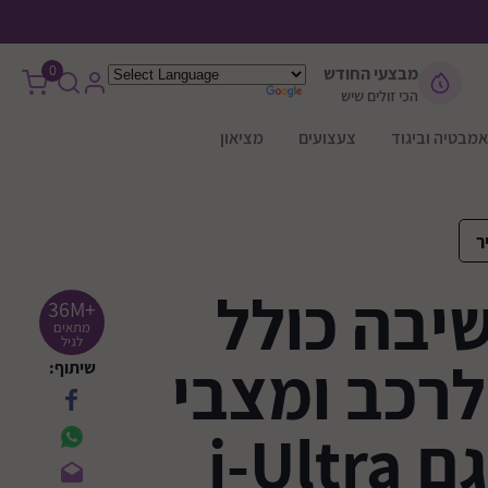
0
מבצעי החודש
הכי זולים שיש
אמבטיה וביגוד
צעצועים
מציאון
ר
יבה כולל
+36M
מתאים
לגיל
רכב ומצבי
שיתוף:
i-Ul