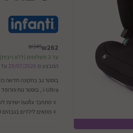
₪349
262
₪
עד 3 תשלומים (ללא ריבית)
המבצע מ
29/07/2026
עד
בוסטר גב בתקינה חדשה כולל
i-Ultra , בוסטר נוח ומרופד עם משענת גב
מתחבר Isofix ישירות לשלדת הרכב
מתאים לילדים בגבהים 100-150 ס"מ
שחו