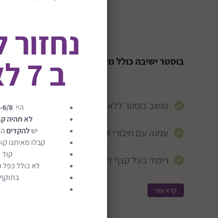
תיאור המוצר
נחזור 
ב 7 לאוגוסט
בוסטר ישיבה כולל משענת לרכב ומצבי ישיבה דגם -Ultra
מושב בוסטר ללא רצועות בתקן אירופאי i-Size R129 העדכני והמחמיר
היי
-6/8
לא תהיה ק
יש
להקדים
הז
עגינה עם חיבורי ISOFIX נשלפים
קבלו מאיתנו קופ
קוד 
ריפוד בעל קצף זיכרון סופח זעזוע נעים ורך
לא כולל כפל מ
בתוקף ע
קרא עוד
הבוסטר בעל הגנות צד