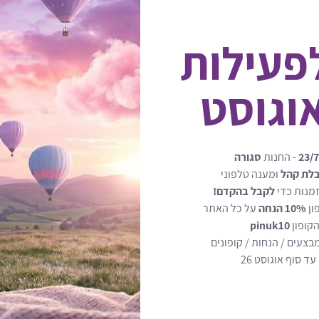
לפעילות
i
מתאים לשימוש בין 100-150 ס"מ
23/7
- החנות
סגורה
בלת קהל
ומענה טלפוני
מנות כדי
לקבל בהקדם!
משענת ראש מתכווננת עם 10 מצבים להגנה מקסימאלית על הילד
ון
10% הנחה
על כל האתר
הקופון
pinuk10
בעל 4 מצבי ישיבה אשר 
בצעים / הנחות / קופונים
הירדמות
ד סוף אוגוסט 26
משקל: 7.4 ק"ג