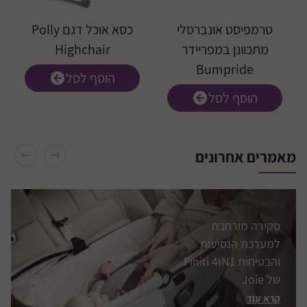
בטיחות ברכב
קרא עוד
טרמפיסט אונברסלי
כסא אוכל דגם Polly
מתכוונן במפריידר
Highchair
Bumpride
הוסף לסל
הוסף לסל
מוצרי התינוקות
המבוקשים ביותר
לשנת התשפ”ג
מאמרים אחרונים
קרא עוד
סקירה מורחבת
למערכת הנסיעות
והבטיחות Finiti 4IN1
של Joie
קרא עוד