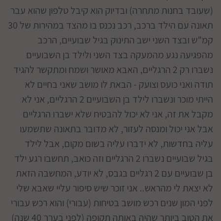
(שעובד בחנות מתחרה) ובדיוק הוא קיבל טלפון שהוא עבר
תאונה עם הילד ברכב, רכב נכנס בו מהצד במהירות של 30
קמ"ש ובצד השני ישב התינוק בגיל שבועיים, הרכב
מהפגיעה נגע מהמעקה בצד השני ולילד בן השבועיים
נשברו רק 2 הרגליים, האבא מאושר ושמח ומתקשר להגיד
תודה ואני כועס וצועק - הבאת לו מושב שאני בחיים לא
הייתי מוכר ונשברו לילד בן השבועיים 2 הרגליים, אני לא
מקבל את זה, אני לא יכול להבטיח שלא ישברו הרגליים
אבל אני יכול ומנסה לעזור, לא מדובר בתאונה שתשמעו
עליה בחדשות, לא ידברו עליה בשום מקום, אבל לילד
בגיל שבועיים נשברו 2 הרגליים וזה כואב, תחשבו רגע ילד
בן שבועיים עם 2 רגליים בגבס, לא יודע, המחשבה הזאת
לא יצאת לי מהראש.. אני זוכר שיש סיפור עליי שאבא שלי
לפני המון שנים רכש מושב בטיחות (עבורי) והוא רכש עבורי
את הטוב ביותר שהיה באותה תקופה (לפני בערך 40 שנה)