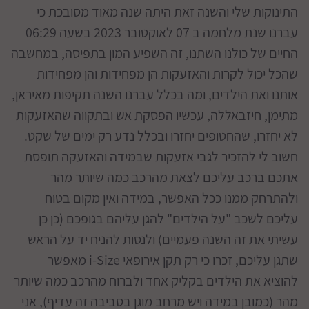
התינוקות שלי והשנה זאת היתה שנה מאוד מסובכת כי
עברנו שנת מלחמה ב 07 לאוקטובר 2023 בשעה 06:29
החיים של כולנו השתנו, זה השפיע המון בתפיסה, במחשבה
שהכל יכול לקרות והאזעקות הן מפחידות והן מפחידות
אותנו ואת הילדים, ומה בכלל עברנו השנה תקיפות מאיראן,
מתימן, חיזבאללה, עכשיו הפסקת אש ובתקווה שהאזעקות
לא יחזרו, שהחטופים יחזרו ובכלל נדע רק ימים של שקט.
חשוב לי להזכיר לגבי אזעקות שבמידה והאזעקה תופסת
אתכם ברכב עליכם לצאת מהרכב כמה שיותר מהר
ולהתרחק ממנו ככל האפשר, במידה ואין מקום בטוח
עליכם לשכב "על הילדים" להגן עליהם בגופכם (כן כן
עשיתי את זה השנה פעמיים) ולנסות להניח יד על הראש
שתגן עליכם, זכרו כי רק תקן אירופאי i-Size מאפשר
להוציא את הילדים בקליק אחד ולברוח מהרכב כמה שיותר
מהר (כמובן במידה ויש מרחב מוגן בסביבה זה עדיף), אני