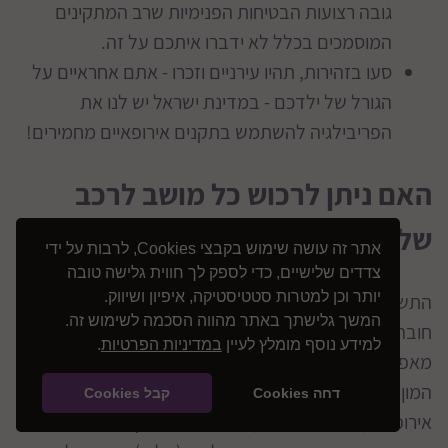
גובה רצועות הבטיחות הפנימיות שרב המתקינים
המוסמכים בכלל לא ידברו איתכם על זה.
סעו בזהירות, תהיו עירניים וזכרו - אתם אחראיים על
הגורל של ילדכם - במדינת ישראל יש לנו את
הפריבילגיה להשתמש בתקנים אירופאיים מחמירים!
האם ניתן לרכוש כל מושב לרכב
שלי?
אתר זה עושה שימוש בקבצי Cookies, לרבות על ידי
צדדים שלישיים, כדי לספק לך חווית גלישה טובה
יותר וכן למטרות סטטיסטיקה, איפיון ושיווק.
התשובה היא במילה אחת
, לפני רכישת מושב בטיחות
לא
המשך גלישתך באתר מהווה הסכמה לשימוש זה.
חובה עליכם להסתכל בספר הרכב שלכם ולוודא שהרכב
למידע נוסף מומלץ לעיין
במדיניות הפרטיות
.
מאפשר / מאשר את תקן המושב שאתם רוצים לרכוש, יש
המון רכבים שמאפשרים בספר הרכב שלהם רק תקנים
דחה Cookies
קבל Cookies
אירופיים (מצורפת דוגמא), יכול להיות הפוך ויכול להיות