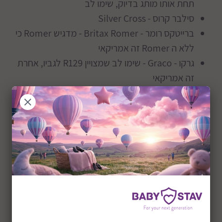
תחת אותו מותג בדיוק, שימו לב
סילבר קרוס - Silver Cross
ברייטקס רומר - Britax Romer - מדגיש Romer כי
ללא ה Romer זה אמריקאי
גרקו - Graco - שימו לב שמצויין R129 לגביו, אחרת
זה אמריקאי
בי סייף - Be Safe
נונה - Nuna
מקסי קוזי - Maxi Cosi - יש גם אמריקאי ויש גם
אירופאי תחת אותו מותג בדיוק, שימו לב
ריקרו - Recaro
קינדרקראפט - Kinderkraft
אקסקיד - Axkid
בבה קונפורט - Bebe Confort