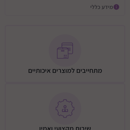
ביותר על הילד.
מידע כללי
ניתן לשימוש כבוסטר גב לילדים במשקל 18.14-54.4 ק"ג
ניתו לשימוש כבוסטר גב לילדים בגובה 110-144.78 ס"מ
בעל 5 נקודות עיגון לבטיחות מקסימאלית
רצועות הבטיחות מאושרות לשימוש עד למשקל 18 ק"ג.
2 מחזיקי כוס
בעל הגנות צד
מתחייבים למוצרים איכותיים
מידות : 47X66X40.64 ס"מ
רוחב 47 ס"מ
משקל המוצר 4.3 ק"ג
תוקף 6 שנים מייצור
שירות מקצועי ואמין