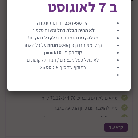
ב 7 לאוגוסט
+12M
שיתוף:
היי
23/7-6/8
- החנות
סגורה
לא תהיה קבלת קהל
ומענה טלפוני
יש
להקדים
הזמנות כדי
לקבל בהקדם!
קבלו מאיתנו קופון
10% הנחה
על כל האתר
תיאור המוצר
קוד הקופון
pinuk10
לא כולל כפל מבצעים / הנחות / קופונים
בוסטר רצועות 2ב1 דגם Chase Plus
בתוקף עד סוף אוגוסט 26
בוסטר בשילוב רצועות מבית Evenflo הינו מוצר 2ב1
המוצר מתאים למשקלים 9.9-54.4 ק"ג
מתאים לילדים בגבהים 71.12-144.78 ס"מ
ניתן להושבה עם כיוון הנסיעה בלבד.
מוצר 2ב1 משמש כבוסטר עם רצועות וללא רצועות
קרא עוד
משענת הראש בטכנולוגיית RightFit - על מנת לעביר
בצורה הטובה ביותר את רצועת הבטיחות להגנה הטובה