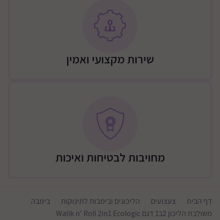
בסדרת ה-ECOLOGIC שלנו, הצלחנו לעשות שימוש חוזר
ב-118+ טונות של בקבוקים וכוסות משומשים, רשתות דגים
ועוד, מאז אוקטובר 2022
שירות מקצועי ואמין
מחויבות לבטיחות ואיכות
דף הבית
צעצועים
הליכונים ובימבות לתינוקות
בימבה
משולבת הליכון 2ב1 דגם Walik n' Roll 2in1 Ecologic