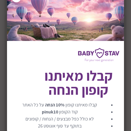
הוסף לסל
קבלו מאיתנו
קופון הנחה
בקבוק חדשני ומונע גזים בנפח 250 מל דגם Mimic
קבלו מאיתנו קופון
10% הנחה
על כל האתר
קוד הקופון
pinuk10
250ML
לא כולל כפל מבצעים / הנחות / קופונים
₪40
₪29
בתוקף עד סוף אוגוסט 26