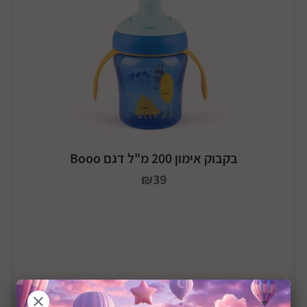
בקבוק אימון 200 מ"ל דגם Booo
₪39