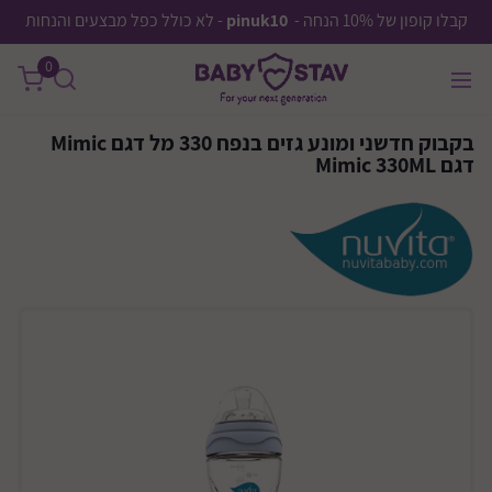
קבלו קופון של 10% הנחה -
pinuk10
- לא כולל כפל מבצעים והנחות
0
בקבוק חדשני ומונע גזים בנפח 330 מל דגם Mimic
דגם Mimic 330ML