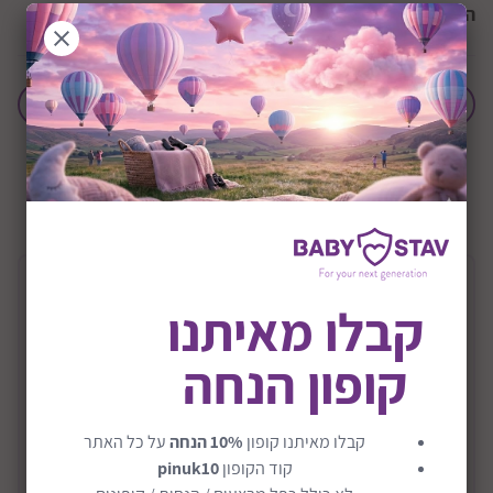
הצבע הנבחר:
ורוד
הוסף לחבילת לידה
+0M
שיתוף:
תיאור המוצר
קבלו מאיתנו
בקבוק חדשני ומונע גזים בנפח 330 מל דגם
קופון הנחה
Mimic
מהמחקר של חברת נוביטה הגיע הבקבוק החדשני שמחקה
קבלו מאיתנו קופון
10% הנחה
על כל האתר
את הצורה, התנועה והגמישות של פטמת האם, מבלי
קוד הקופון
pinuk10
להפריע להרגלי התינוק להנקה טבעית. זהו פתרון גדול