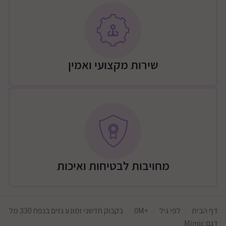
צורת הבקבוק : פרקטית ונוחה
הצורה הארגונומית של הבקבוק מסייעת לאחיזה נוחה
ומכסה הבקבוק נפתח בהזזת האגודל בלבד. נוח מאוד
להורים שמחזיקים את התינוק בידיים ונוח לתינוק בשלב
שהוא כבר אוחז לבד בבקבוק.
שירות מקצועי ואמין
מחויבות לבטיחות ואיכות
דף הבית
לפי גיל
+0M
בקבוק חדשני ומונע גזים בנפח 330 מל
דגם Mimic