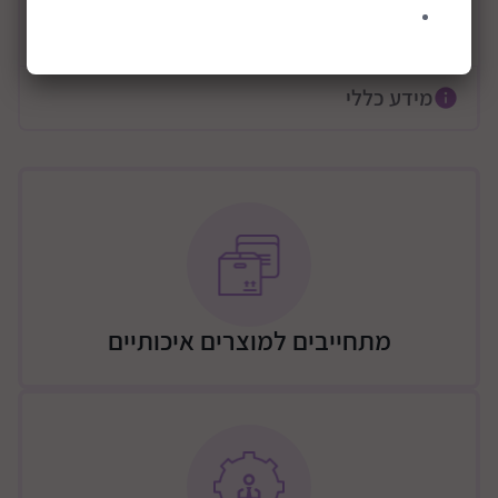
הערכה כוללת: 4 תוספות שתייה, 2 שקיות תה, חבילת סוכר,
קרא עוד
קופסת מיץ, עוגיה, בר גרנולה, תוספת קצפת, קרטון חלב,
מקלחיים לקרח, 2 קוביות קרח, כף עץ, שלטי עץ מגנטיים,
תפריט רב פעמי, כרטיס אשראי ולוח מגנטי מחיק המשמש
מידע כללי
כקופה.
מעודד פיתוח מוטוריקה עדינה.
עוזר לפיתוח מיומנויות ספירה, מיון, וזיהוי צבעים.
משחק מעשי ללא שימוש במסך.
עשוי מעת איכותי ועמיד הנשמר לאורך זמן.
עוד מוצר איכותי מבית Melissa And Doug. מתנה נהדרת
לילדים.
מתחייבים למוצרים איכותיים