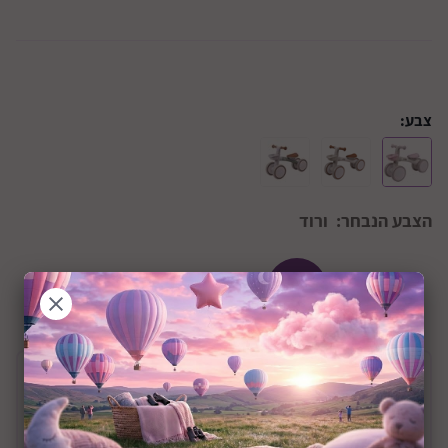
צבע:
הצבע הנבחר:
ורוד
+24M
שיתוף:
תיאור המוצר
הבימבה הראשונה שלי דגם Quatro Mini Rider