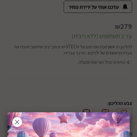
עדכנו אותי על ירידת מחיר
279
₪
עד 3 תשלומים (ללא ריבית)
להליכון הראשון זוכה הפרסים של VTECH יש עיצוב יציב שיתמוך ויטפח את
צעדיו הראשונים של ילדיכם. מדבר עברית.
מתאים מגיל חצי שנה ומעלה.
צבע ההליכון:
הצבע הנבחר:
כחול