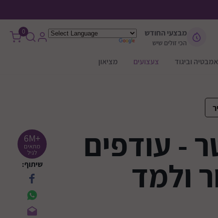
0
מבצעי החודש
הכי זולים שיש
אמבטיה וביגוד
צעצועים
מציאון
ר
 - עודפים
+6M
מתאים
לגיל
ר ולמד
שיתוף: