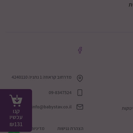
ת
מדרחוב קראוזה 1 נתניה 4240110
09-8347524
info@babystav.co.il
נוקות
קנו
עכשיו
₪
131
הצהרת נגישות
מדיניות הפרטיות