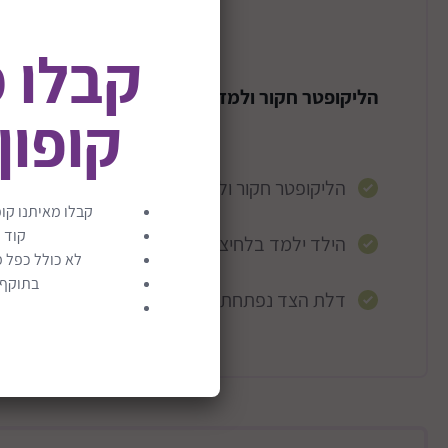
קבלו 
הליקופטר חקור ולמד - Vtech
קופון
הליקופטר חקור ולמד מבית VTECH מתאימה מגיל שנה ועד גיל 3
קבלו מאיתנו קופ
קוד 
הילד ילמד בלחיצה על הצבעים את שמותיהם.
לא כולל כפל מ
בתוקף ע
דלת הצד נפתחת בלחיצת כפתור