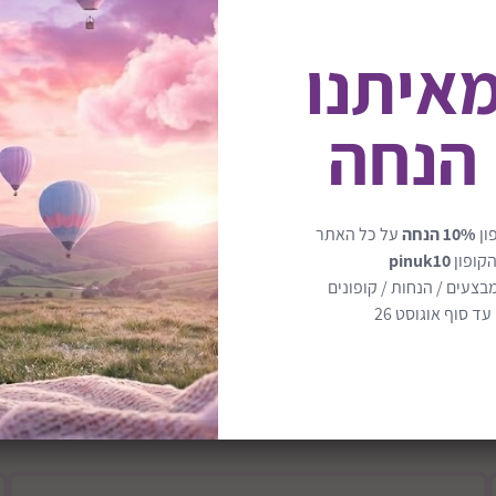
מאיתנו
 הנחה
הכנס את הכדורים מהפלופלור
ון
10% הנחה
על כל האתר
הקופון
pinuk10
יכול להעביר זמן רב של הנא
בצעים / הנחות / קופונים
ד סוף אוגוסט 26