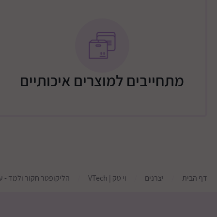
מתחייבים למוצרים איכותיים
דף הבית
יצרנים
וי טק | VTech
הליקופטר חקור ולמד - ע