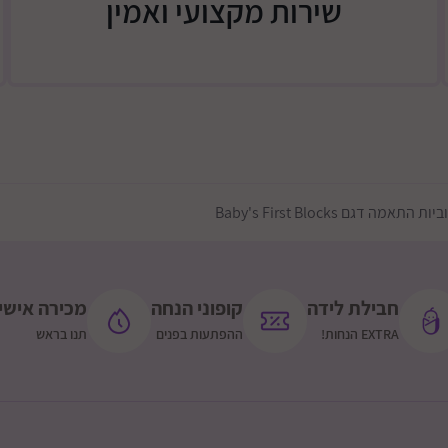
שירות מקצועי ואמין
שחפצים קטנים נכנסים
תרגול תופעת "קביעות אובייק
והקוביות "נעלמות" בתוכו (מש
ולת להכניס את הצורות
אבחנה חזותית בין צורות וצבע
מידות בס"מ:13.97X13.97X20.32
חבילת לידה
קופוני הנחה
מכירה אישי
EXTRA הנחות!
ההפתעות בפנים
תנו בראש