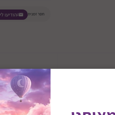
חסר זמנית
הודיעו לי
לל 10 קוביות משחק צבעוניות לתינוק למיון,
משחק קלאסי בקטגורית "התאמ