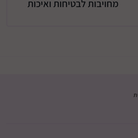
מחויבות לבטיחות ואיכות
ט": הילד מכניס את הקוביות לתוך המיכל
חקי "קוקו").
ים.
ת