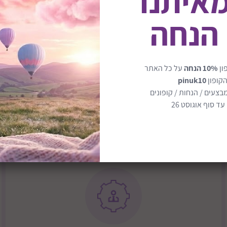
מאיתנו
וי הדלי בקוביות, הוצאתן
 הנחה
ציה. הדלי מצויד בידית
גיאומטרית ולכל צורה צבע מ
ון
10% הנחה
על כל האתר
הקופון
pinuk10
בצעים / הנחות / קופונים
ד סוף אוגוסט 26
נה: התאמת צורות –
הצורות דרך המכסה
תחים.