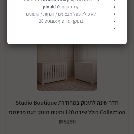
קוד הקופון
pinuk10
לא כולל כפל מבצעים / הנחות / קופונים
בתוקף עד סוף אוגוסט 26
חדר שינה לתינוק במהודרת Studio Boutique
Collection כולל שידה 120 ומיטת תינוק דגם פרינסס
₪5290