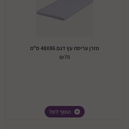
מזרן עריסת עץ דגם 48X86 ס"מ
₪70
הוסף לסל