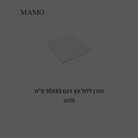
מזרן ללול עץ דגם 95X83 ס"מ
₪99