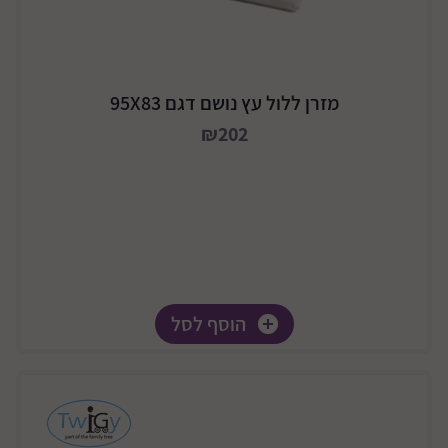
מזרן ללול עץ נושם דגם 95X83
₪202
הוסף לסל