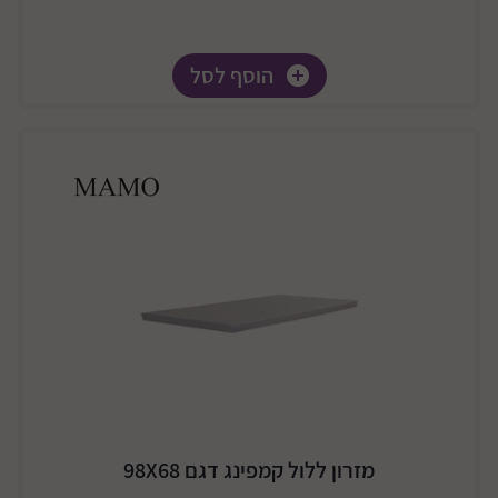
הוסף לסל
מזרון ללול קמפינג דגם 98X68