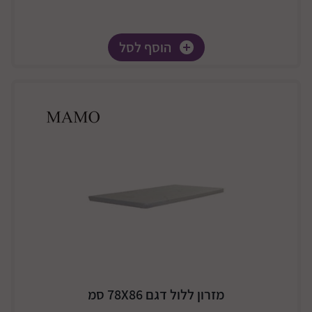
הוסף לסל
מזרון ללול דגם 78X86 סמ