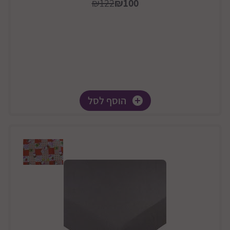
₪122
₪100
הוסף לסל