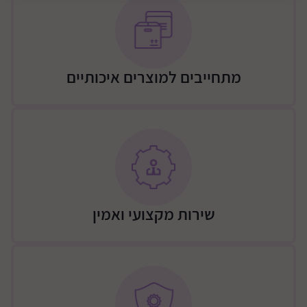
גלגלי המיטה שקטים ומעצור בטיחות ליציבות מלאה
מנגנון מעקה המיטה בטיחותי ונח לתפעול, ניתן להוריד
ולהעלות ביד אחת.
3 מצבי גובה למזרן.
מתחייבים למוצרים איכותיים
המיטה עומדת בדרישת התקן החדש של מכון התקנים.
אנטי בייט: האנטי בייט הוא פרופיל פלסטי, המולבש בקלות
על מעקה המיטה
ומונע משיני התינוק לכרסם אותו. הוא עשוי חומר עמיד
ועבה.
מתאים במיוחד לשלב האוראלי בהתפתחות התינוק.
הופכת למיטת מעבר באמצעות דופן נוספת.
שירות מקצועי ואמין
ניתן להתקין מגירה מובנת.
שידת בוהו
שידה ברוחב 120 ס”מ, מסדרת הקלאסיק, עוצבה מ MDF
מלא איכותי וחזק – כולל פנים מגירות, עם גימור אולטרא
גלוס. המגירות מחולקות באופן בו הם מייצרים סדר וארגון